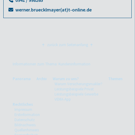
werner.bruecklmayer(at)t-online.de
zurück zum Seitenanfang
Informationen zum Thema: Kundeninformation
Panorama
Archiv
Warum zu uns?
Themen
Warum Versicherungsmakler?
Leistungsbeispiele Privat
Leistungsbeispiele Gewerbe
VEMA-App
Rechtliches
Impressum
Erstinformation
Datenschutz
Bildnachweis
Quellenhinweis