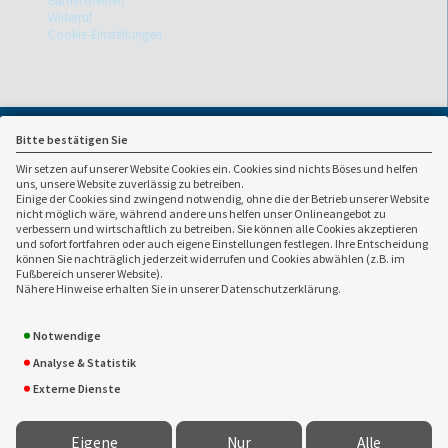
Barrierefreiheit
Widerruf
Cookie-Einstellungen
Bitte bestätigen Sie
Wir setzen auf unserer Website Cookies ein. Cookies sind nichts Böses und helfen
uns, unsere Website zuverlässig zu betreiben.
Einige der Cookies sind zwingend notwendig, ohne die der Betrieb unserer Website
nicht möglich wäre, während andere uns helfen unser Onlineangebot zu
verbessern und wirtschaftlich zu betreiben. Sie können alle Cookies akzeptieren
und sofort fortfahren oder auch eigene Einstellungen festlegen. Ihre Entscheidung
können Sie nachträglich jederzeit widerrufen und Cookies abwählen (z.B. im
Ansprechpartner:
Fußbereich unserer Website).
Nähere Hinweise erhalten Sie in unserer Datenschutzerklärung.
Werner Brücklmayer
0941 / 998265
Versicherungsmakler GmbH
0941 / 998043
Notwendige
Steyrerweg 11
werner.bruecklmayer(at)t-
93049 Regensburg
online.de
Analyse & Statistik
www.bruecklmayer.de
Externe Dienste
Eigene
Nur
Alle