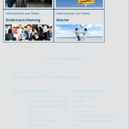
Informationen zum Thema
Informationen zum Thema
Direktversicherung
Riester
zurück zum Seitenanfang
Informationen zum Thema: Altersvorsorge
Check
Altersvorsorge
Kapitalanlagearten
Gesicherter Ruhestand
Kapitalanlage
3 Schichten zur Vorsorge
Klassik
Der Generationenvertrag
Klassik Moderne
Schicht 1
Indexpolicen
Schicht 2
Fondspolicen mit Garantien
Direktversicherung
Fondsanlage mit Garantien
Riester-Rente
UWP