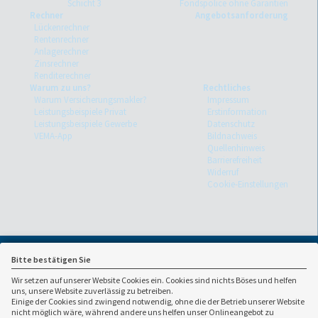
Schicht 3
Fondspolice ohne Garantien
Rechner
Angebotsanforderung
Lückenrechner
Rentenrechner
Anlagerechner
Zinsrechner
Renditerechner
Warum zu uns?
Rechtliches
Warum Versicherungsmakler?
Impressum
Leistungsbeispiele Privat
Erstinformation
Leistungsbeispiele Gewerbe
Datenschutz
VEMA-App
Bildnachweis
Quellenhinweis
Barrierefreiheit
Widerruf
Cookie-Einstellungen
Bitte bestätigen Sie
Wir setzen auf unserer Website Cookies ein. Cookies sind nichts Böses und helfen
uns, unsere Website zuverlässig zu betreiben.
Einige der Cookies sind zwingend notwendig, ohne die der Betrieb unserer Website
nicht möglich wäre, während andere uns helfen unser Onlineangebot zu