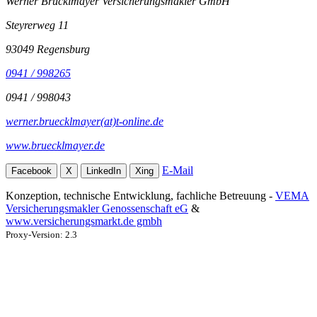
Werner Brücklmayer Versicherungsmakler GmbH
Steyrerweg 11
93049 Regensburg
0941 / 998265
0941 / 998043
werner.bruecklmayer(at)t-online.de
www.bruecklmayer.de
E-Mail
Facebook
X
LinkedIn
Xing
Konzeption, technische Entwicklung, fachliche Betreuung -
VEMA
Versicherungsmakler Genossenschaft eG
&
www.versicherungsmarkt.de gmbh
Proxy-Version: 2.3