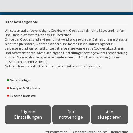
Bitte bestätigen Sie
Wir setzen auf unserer Website Cookies ein. Cookies sind nichts Böses und helfen
uns, unsere Website zuverlässig zu betreiben.
Einige der Cookies sind zwingend notwendig, ohne die der Betrieb unserer Website
nicht möglich wäre, während andere uns helfen unser Onlineangebot zu
verbessern und wirtschaftlich zu betreiben. Sie können alle Cookies akzeptieren
und sofort fortfahren oder auch eigene Einstellungen festlegen. Ihre Entscheidung
können Sie nachträglich jederzeit widerrufen und Cookies abwählen (z.B. im
Ansprechpartner:
Fußbereich unserer Website).
Nähere Hinweise erhalten Sie in unserer Datenschutzerklärung.
Werner Brücklmayer
0941 / 998265
Versicherungsmakler GmbH
0941 / 998043
Notwendige
Steyrerweg 11
werner.bruecklmayer(at)t-
93049 Regensburg
online.de
Analyse & Statistik
www.bruecklmayer.de
Externe Dienste
Eigene
Nur
Alle
Einstellungen
notwendige
akzeptieren
Konzeption, technische Entwicklung, fachliche Betreuung -
VEMA
Versicherungsmakler Genossenschaft eG
&
www.versicherungsmarkt.de gmbh
Erstinformation
Datenschutzerklärung
Impressum
Proxy-Version: 2.3