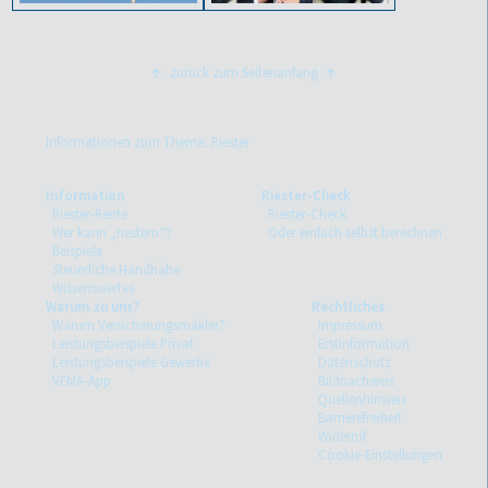
zurück zum Seitenanfang
Informationen zum Thema: Riester
Information
Riester-Check
Riester-Rente
Riester-Check
Wer kann „riestern“?
Oder einfach selbst berechnen
Beispiele
Steuerliche Handhabe
Wissenswertes
Warum zu uns?
Rechtliches
Warum Versicherungsmakler?
Impressum
Leistungsbeispiele Privat
Erstinformation
Leistungsbeispiele Gewerbe
Datenschutz
VEMA-App
Bildnachweis
Quellenhinweis
Barrierefreiheit
Widerruf
Cookie-Einstellungen